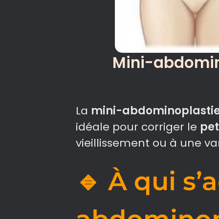
Mini-abdominop
La
mini-abdominoplasti
idéale pour corriger le
pet
vieillissement ou à une v
🔹 À qui s’