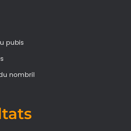
du pubis
ès
du nombril
ltats