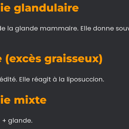
e glandulaire
e la glande mammaire. Elle donne souv
 (excès graisseux)
dité. Elle réagit à la liposuccion.
ie mixte
e + glande.