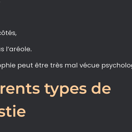
,
côtés,
 l’aréole.
phie peut être très mal vécue psychol
érents types de
tie