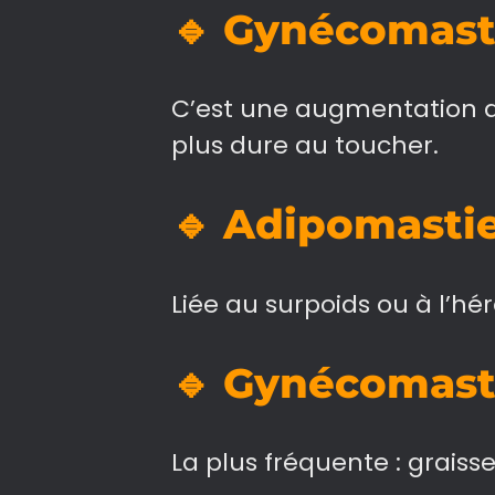
🔹
Gynécomasti
C’est une augmentation d
plus dure au toucher.
🔹
Adipomastie
Liée au surpoids ou à l’héré
🔹
Gynécomast
La plus fréquente : graiss