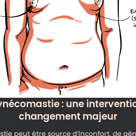
gynécomastie : une interventi
changement majeur
tie peut être source d’inconfort, de gê