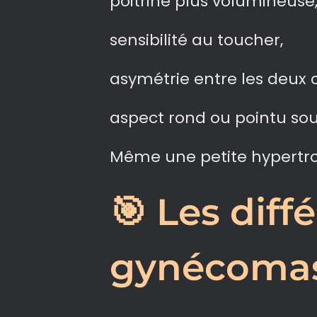
poitrine plus volumineuse
sensibilité au toucher,
asymétrie entre les deux 
aspect rond ou pointu sous
Même une petite hypertro
🎯 Les diff
gynécomas